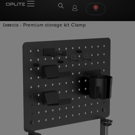
0
-
Premium storage kit Clamp
Comercio