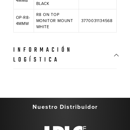
4MMB
BLACK
R8 ON TOP
OP-R8-
MONITOR MOUNT
3770031134568
4MMW
WHITE
INFORMACIÓN
LOGÍSTICA
Nuestro Distribuidor