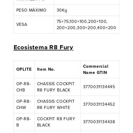
PESO MÁXIMO
30Kg
75×75,100×100,200×100,
VESA
200×200,300×200,400×200
Ecosistema R8 Fury
Commercial
OPLITE
Item No.
Name GTIN
OP-R8-
CHASSIS COCKPIT
3770031134445
CHB
R8 FURY BLACK
OP-R8-
CHASSIS COCKPIT
3770031134452
CHW
R8 FURY WHITE
OP-R8-
COCKPIT R8 FURY
3770031134438
B
BLACK