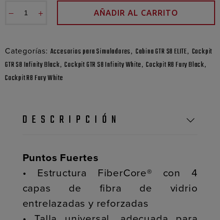
−
+
AÑADIR AL CARRITO
Categorías:
,
,
Accesorios para Simuladores
Cabina GTR S8 ELITE
Cockpit
,
,
,
GTR S8 Infinity Black
Cockpit GTR S8 Infinity White
Cockpit R8 Fury Black
Cockpit R8 Fury White
DESCRIPCIÓN
Puntos Fuertes
• Estructura FiberCore® con 4
capas de fibra de vidrio
entrelazadas y reforzadas
• Talla universal, adecuada para