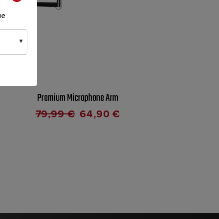
ue
Premium Microphone Arm
79,99
€
64,90
€