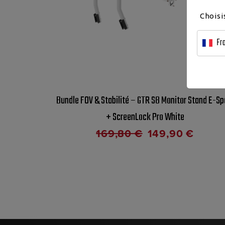
Choisi
Fr
Bundle FOV & Stabilité – GTR S8 Monitor Stand E-Sp
+ ScreenLock Pro White
169,80
€
149,90
€