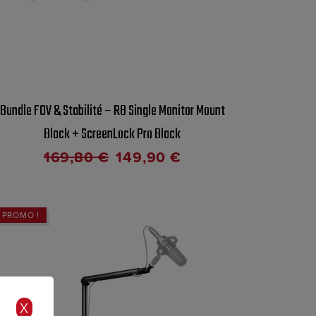
Bundle FOV & Stabilité – R8 Single Monitor Mount
Black + ScreenLock Pro Black
169,80
€
149,90
€
PROMO !
X