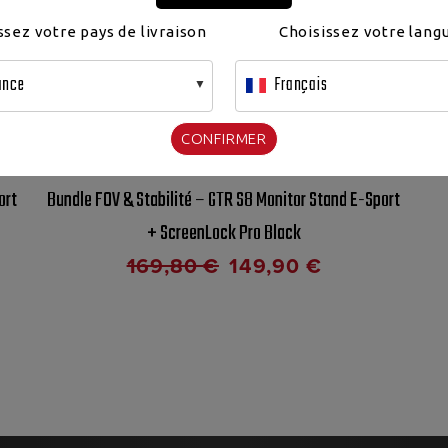
ssez votre pays de livraison
Choisissez votre lang
ance
Français
CONFIRMER
ort
Bundle FOV & Stabilité – GTR S8 Monitor Stand E-Sport
+ ScreenLock Pro Black
169,80
€
149,90
€