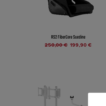
RS2 FiberCore Suedine
250,00
€
199,90
€