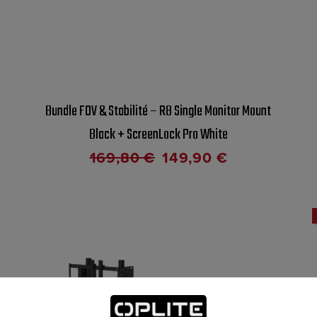
Bundle FOV & Stabilité – R8 Single Monitor Mount
Black + ScreenLock Pro White
169,80
€
149,90
€