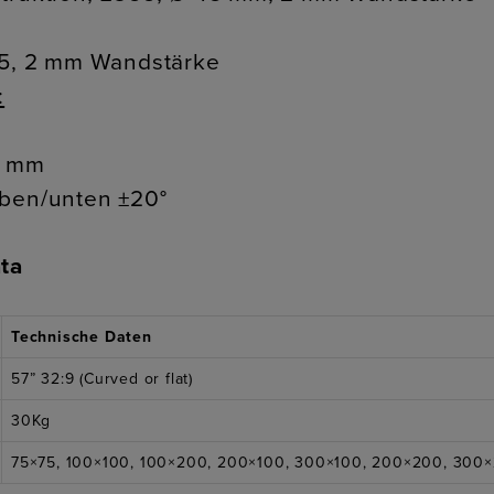
55, 2 mm Wandstärke
:
0 mm
oben/unten ±20°
ta
Technische Daten
57” 32:9 (Curved or flat)
30Kg
75×75, 100×100, 100×200, 200×100, 300×100, 200×200, 300