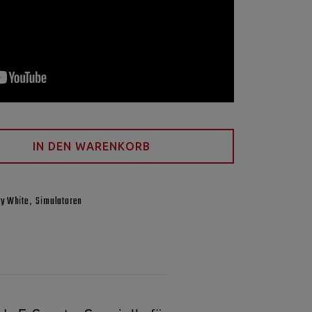
IN DEN WARENKORB
,
ty White
Simulatoren