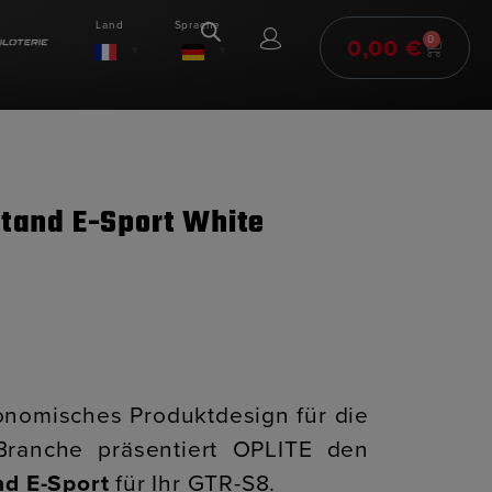
Land
Sprache
0,00
€
0
Stand E-Sport White
gonomisches Produktdesign für die
ranche präsentiert OPLITE den
nd E-Sport
für Ihr GTR-S8.