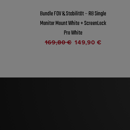
Bundle FOV & Stabilität – R8 Single
Monitor Mount White + ScreenLock
Pro White
169,80
€
149,90
€