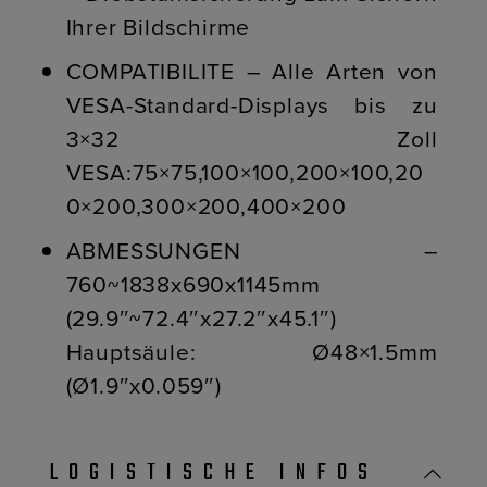
Ihrer Bildschirme
COMPATIBILITE – Alle Arten von
VESA-Standard-Displays bis zu
3×32 Zoll
VESA:75×75,100×100,200×100,20
0×200,300×200,400×200
ABMESSUNGEN –
760~1838x690x1145mm
(29.9″~72.4″x27.2″x45.1″)
Hauptsäule: Ø48×1.5mm
(Ø1.9″x0.059″)
LOGISTISCHE INFOS