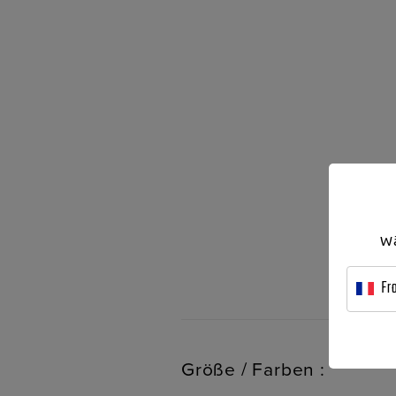
Wä
Fr
Größe / Farben :