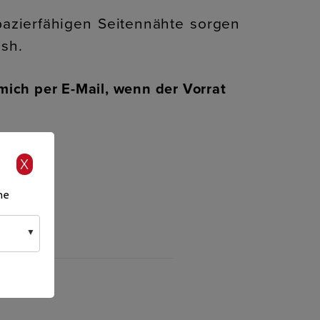
pazierfähigen Seitennähte sorgen
ish.
mich per E-Mail, wenn der Vorrat
X
he