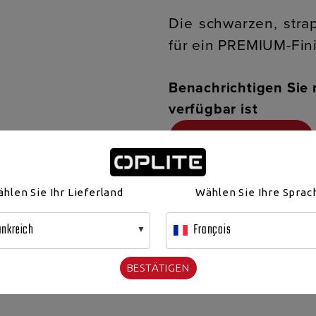
Die schwarzen, stra
für ein PREMIUM-Fin
Benachrichtigen Sie 
verfügbar ist
Kategorie:
Uncategorized
hlen Sie Ihr Lieferland
Wählen Sie Ihre Sprac
ankreich
Français
BESCHREIBUNG
LOGISTISCHE INFOS
BESTÄTIGEN