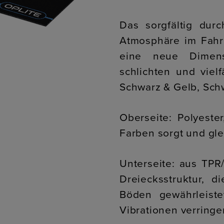
Das sorgfältig dur
Atmosphäre im Fahre
eine neue Dimens
schlichten und viel
Schwarz & Gelb, Schw
Oberseite: Polyeste
Farben sorgt und glei
Unterseite: aus TPR
Dreiecksstruktur, d
Böden gewährleist
Vibrationen verringer