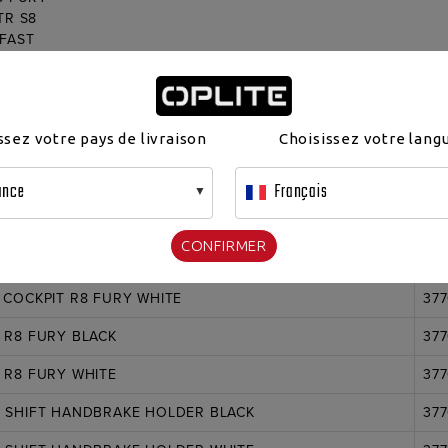
TR S8
FAST
ockpits conçus avec du tube de Ø 35mm & 48 mm
ssez votre pays de livraison
Choisissez votre lang
ance
Français
Co
CONFIRMER
 COCKPIT R8 FURY BLACK
377
 COCKPIT R8 FURY WHITE
377
 R8 FURY BLACK
377
 R8 FURY WHITE
377
 SHIFT HANDBRAKE HOLDER BLACK
377