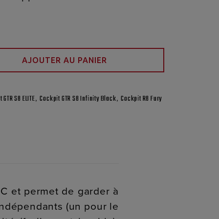
AJOUTER AU PANIER
,
,
t GTR S8 ELITE
Cockpit GTR S8 Infinity Black
Cockpit R8 Fury
PC et permet de garder à
 indépendants (un pour le