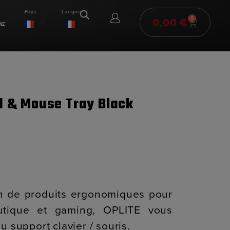
Pays
Langue
0,00
€
0
d & Mouse Tray Black
n de produits ergonomiques pour
utique et gaming, OPLITE vous
 support clavier / souris.