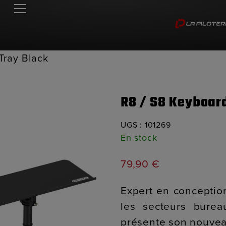
Tray Black
R8 / S8 Keyboar
UGS :
101269
En stock
79,90
€
Expert en conceptio
les secteurs burea
présente son nouveau