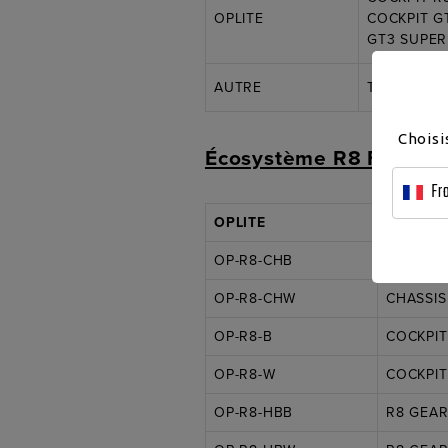
OPLITE
COCKPIT G
GT3 SUPER
AUTRE
Tous les c
Choisi
Écosystème R8 Fury
Fr
OPLITE
Item No.
OP-R8-CHB
CHASSIS
OP-R8-CHW
CHASSIS
OP-R8-B
COCKPIT
OP-R8-W
COCKPIT
OP-R8-HBB
R8 GEAR