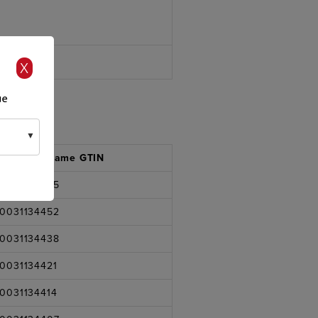
X
ue
mmercial Name GTIN
0031134445
0031134452
0031134438
0031134421
0031134414