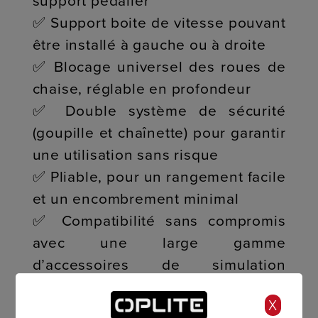
support pédalier
✅ Support boite de vitesse pouvant
être installé à gauche ou à droite
✅ Blocage universel des roues de
chaise, réglable en profondeur
✅ Double système de sécurité
(goupille et chaînette) pour garantir
une utilisation sans risque
✅ Pliable, pour un rangement facile
et un encombrement minimal
✅ Compatibilité sans compromis
avec une large gamme
d’accessoires de simulation
automobile
X