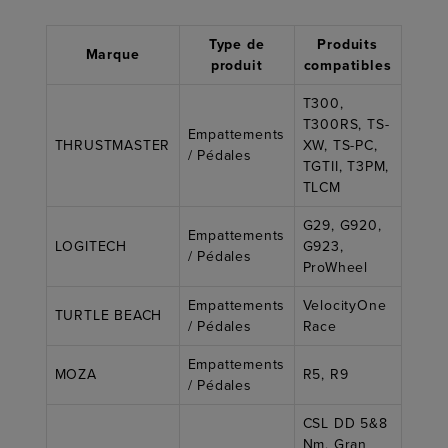
Type de
Produits
Marque
produit
compatibles
T300,
T300RS, TS-
Empattements
THRUSTMASTER
XW, TS-PC,
/ Pédales
TGTII, T3PM,
TLCM
G29, G920,
Empattements
LOGITECH
G923,
/ Pédales
ProWheel
Empattements
VelocityOne
TURTLE BEACH
/ Pédales
Race
Empattements
MOZA
R5, R9
/ Pédales
CSL DD 5&8
Nm, Gran