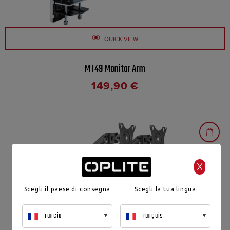
QUICK VIEW
MT49 Monitor Arm
149,90
€
X
Scegli il paese di consegna
Scegli la tua lingua
Francia
Français