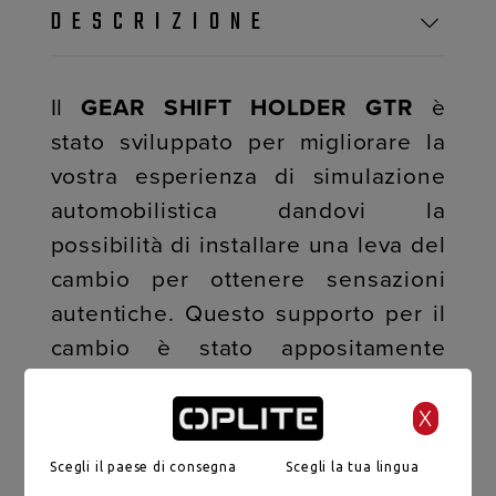
DESCRIZIONE
Il
GEAR SHIFT HOLDER GTR
è
stato sviluppato per migliorare la
vostra esperienza di simulazione
automobilistica dandovi la
possibilità di installare una leva del
cambio per ottenere sensazioni
autentiche. Questo supporto per il
cambio è stato appositamente
progettato per adattarsi a tutte le
generazioni di abitacoli della serie
X
OPLITE GTR. Proprio come il vostro
Scegli il paese di consegna
Scegli la tua lingua
abitacolo, il suo design è ispirato al