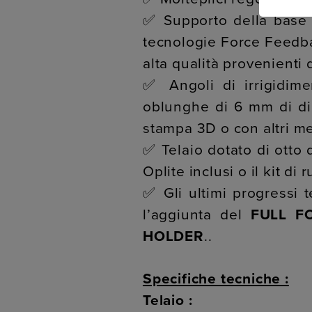
✅ Supporto della base d
tecnologie Force Feedback
alta qualità provenienti 
✅ Angoli di irrigidime
oblunghe di 6 mm di dia
stampa 3D o con altri met
✅ Telaio dotato di otto d
Oplite inclusi o il kit di
✅ Gli ultimi progressi 
l’aggiunta del
FULL F
HOLDER
..
Specifiche tecniche :
Telaio :