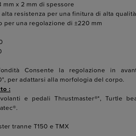
48 mm x 2 mm di spessore
lta resistenza per una finitura di alta qualit
o per una regolazione di ±220 mm
0
0
fondità Consente la regolazione in avan
0°, per adattarsi alla morfologia del corpo.
to :
olanti e pedali Thrustmaster®*, Turtle be
atec®.
aster tranne T150 e TMX