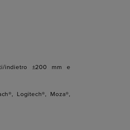
à
ti/indietro ±200 mm e
ach®, Logitech®, Moza®,