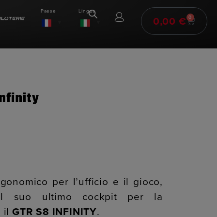
Paese
Lingua
0,00
€
0
nfinity
gonomico per l’ufficio e il gioco,
il suo ultimo cockpit per la
 il
GTR S8 INFINITY
.