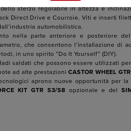
ello sterzo regolabile in altezza e inclinaz
 Direct Drive e Courroie. Viti e inserti filetta
dall’industria automobilistica.
nto nella parte anteriore e posteriore del
metro, che consentono l’installazione di acc
odi, in uno spirito ”Do It Yourself” (DIY).
adi saldati che possono essere utilizzati per 
 ruote ad alte prestazioni
CASTOR WHEEL GTR
tecnologici aprono nuove opportunità per la
ORCE KIT GTR S3/S8
opzionale e del
SI