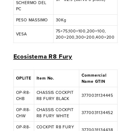
SCHERMO DEL
PC
PESO MASSIMO
30Kg
75×75,100×100,200×100,
VESA
200×200,300×200,400×200
Ecosistema R8 Fury
Commercial
OPLITE
Item No.
Name GTIN
OP-R8-
CHASSIS COCKPIT
3770031134445
CHB
R8 FURY BLACK
OP-R8-
CHASSIS COCKPIT
3770031134452
CHW
R8 FURY WHITE
OP-R8-
COCKPIT R8 FURY
3770031134438