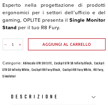
Esperto nella progettazione di prodotti
ergonomici per i settori dell’ufficio e del
gaming, OPLITE presenta il
Single Monitor
Stand
per il tuo R8 Fury.
−
+
AGGIUNGI AL CARRELLO
Categorie:
,
,
Abitacolo GTR S8 ELITE
Cockpit GTR S8 Infinity Black
Cockpit
,
,
,
,
GTR S8 Infinity White
Cockpit R8 Fury Black
Cockpit R8 Fury White
R8 Fury
Simulatori
DESCRIZIONE