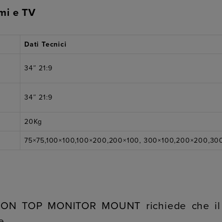
mi e TV
Dati Tecnici
34″ 21:9
34″ 21:9
20Kg
75×75,100×100,100×200,200×100, 300×100,200×200,3
S8 ON TOP MONITOR MOUNT richiede che il 
e.