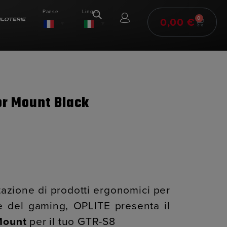
Paese
Lingua
0,00
€
0
or Mount Black
tazione di prodotti ergonomici per
o e del gaming, OPLITE presenta il
Mount
per il tuo GTR-S8