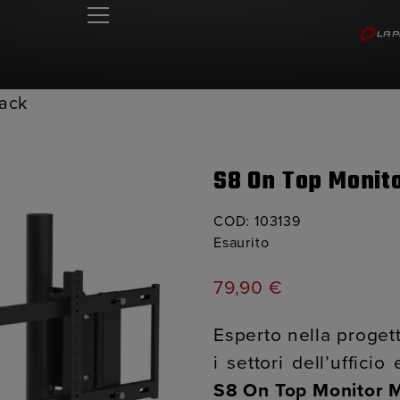
lack
S8 On Top Monit
COD:
103139
Esaurito
79,90
€
Esperto nella proget
i settori dell’uffici
S8 On Top Monitor 