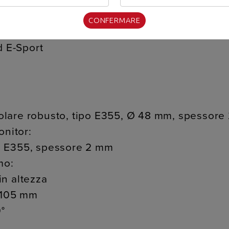
CONFERMARE
3/S8 – GTR S3/S8 White
 E-Sport
ubolare robusto, tipo E355, Ø 48 mm, spessor
onitor:
ipo E355, spessore 2 mm
mo:
 in altezza
 ±105 mm
0°